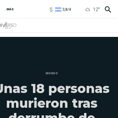
3,8
/
4
12
°
:MÁS
6850
/
7200
5900
/
5960
MUNDO
Unas 18 personas
murieron tras
derrumbe de