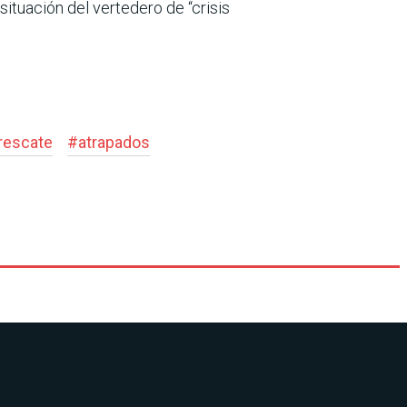
situación del vertedero de “crisis
rescate
#
atrapados