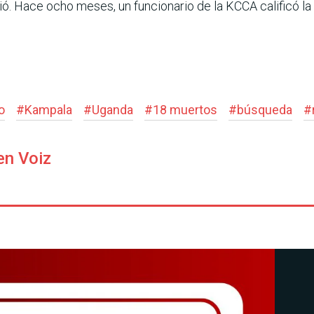
dió. Hace ocho meses, un funcionario de la KCCA calificó la 
o
#
Kampala
#
Uganda
#
18 muertos
#
búsqueda
#
en Voiz