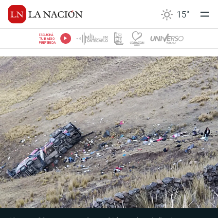
15
°
ESCUCHÁ
TU RADIO
PREFERIDA