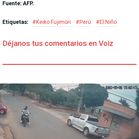
Fuente: AFP.
Etiquetas:
#
Keiko Fujimori
#
Perú
#
El Niño
Déjanos tus comentarios en Voiz