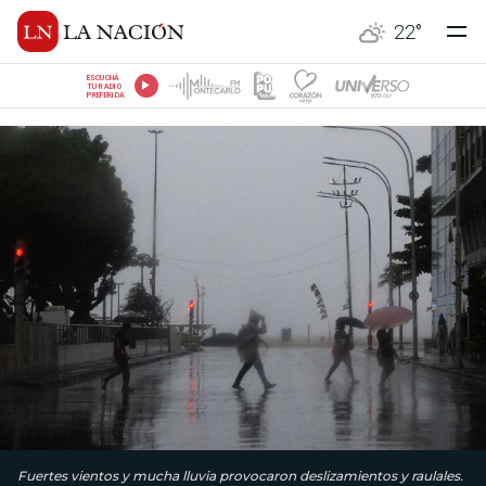
22
°
ESCUCHÁ
TU RADIO
PREFERIDA
Fuertes vientos y mucha lluvia provocaron deslizamientos y raulales.