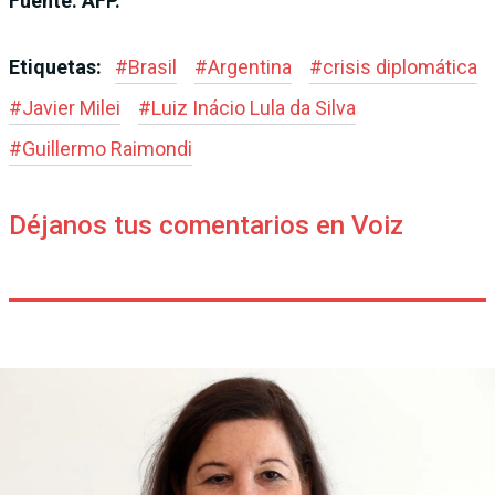
Fuente: AFP.
Etiquetas:
#
Brasil
#
Argentina
#
crisis diplomática
#
Javier Milei
#
Luiz Inácio Lula da Silva
#
Guillermo Raimondi
Déjanos tus comentarios en Voiz