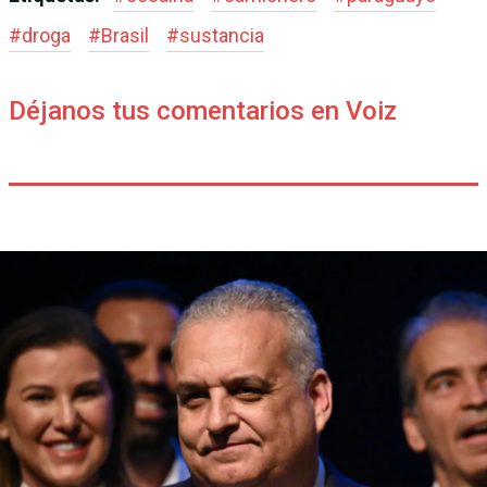
#
droga
#
Brasil
#
sustancia
Déjanos tus comentarios en Voiz