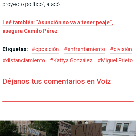
proyecto político”, atacó.
Leé también: “Asunción no va a tener peaje”,
asegura Camilo Pérez
Etiquetas:
#
oposición
#
enfrentamiento
#
división
#
distanciamiento
#
Kattya González
#
Miguel Prieto
Déjanos tus comentarios en Voiz