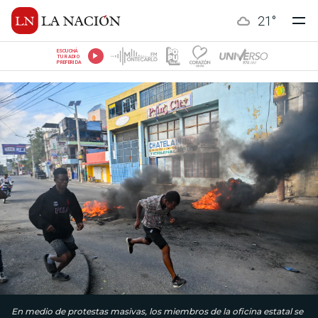
21
°
ESCUCHÁ
TU RADIO
PREFERIDA
En medio de protestas masivas, los miembros de la oficina estatal se