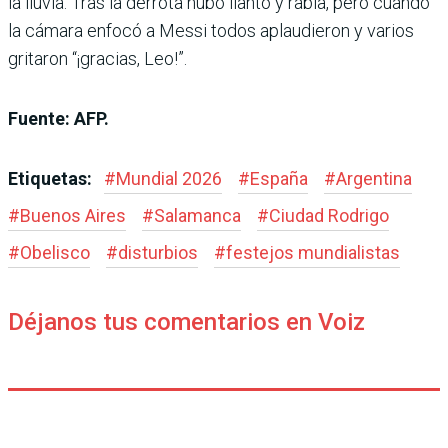
la lluvia. Tras la derrota hubo llanto y rabia, pero cuando
la cámara enfocó a Messi todos aplaudieron y varios
gritaron “¡gracias, Leo!”.
Fuente: AFP.
Etiquetas:
#
Mundial 2026
#
España
#
Argentina
#
Buenos Aires
#
Salamanca
#
Ciudad Rodrigo
#
Obelisco
#
disturbios
#
festejos mundialistas
Déjanos tus comentarios en Voiz