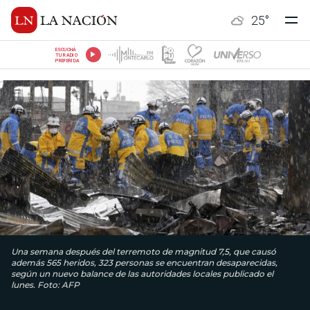
25
°
ESCUCHÁ
TU RADIO
PREFERIDA
Una semana después del terremoto de magnitud 7,5, que causó
además 565 heridos, 323 personas se encuentran desaparecidas,
según un nuevo balance de las autoridades locales publicado el
lunes. Foto: AFP