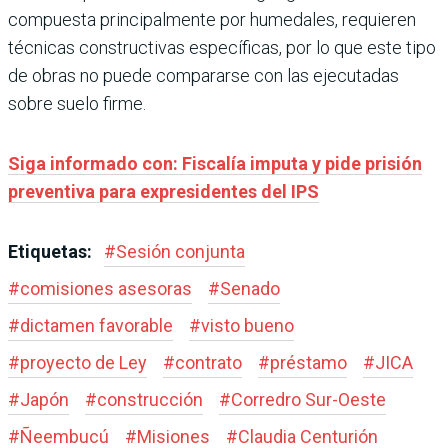
compuesta principalmente por humedales, requieren
técnicas constructivas específicas, por lo que este tipo
de obras no puede compararse con las ejecutadas
sobre suelo firme.
Siga informado con: Fiscalía imputa y pide prisión
preventiva para expresidentes del IPS
Etiquetas:
#
Sesión conjunta
#
comisiones asesoras
#
Senado
#
dictamen favorable
#
visto bueno
#
proyecto de Ley
#
contrato
#
préstamo
#
JICA
#
Japón
#
construcción
#
Corredro Sur-Oeste
#
Ñeembucú
#
Misiones
#
Claudia Centurión