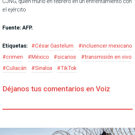
CJNG, quien murió en febrero en un enfrentamiento con
el ejército.
Fuente: AFP.
Etiquetas:
#
César Gastelum
#
incluencer mexicano
#
crimen
#
México
#
sicarios
#
transmisión en vivo
#
Culiacán
#
Sinaloa
#
TikTok
Déjanos tus comentarios en Voiz