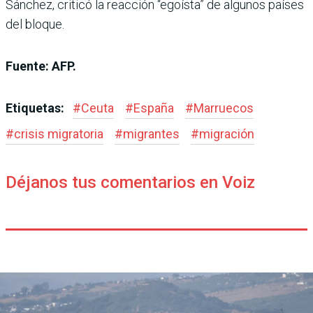
Sánchez, criticó la reacción “egoísta” de algunos países
del bloque.
Fuente: AFP.
Etiquetas:
#
Ceuta
#
España
#
Marruecos
#
crisis migratoria
#
migrantes
#
migración
Déjanos tus comentarios en Voiz