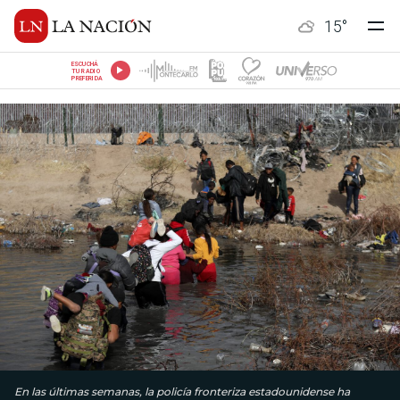
15
°
ESCUCHÁ
TU RADIO
PREFERIDA
En las últimas semanas, la policía fronteriza estadounidense ha