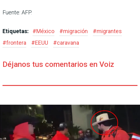
Fuente: AFP.
Etiquetas:
#
México
#
migración
#
migrantes
#
frontera
#
EEUU
#
caravana
Déjanos tus comentarios en Voiz