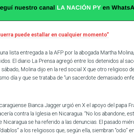
guerra puede estallar en cualquier momento”
na lista entregada a la AFP por la abogada Martha Molina,
idos. El diario La Prensa agregó entre los detenidos al s
 sábado, Molina dijo en la red social X que otro religios
ismo día y que se trataba de “un sacerdote demasiado enf
caragüense Bianca Jagger urgió en X el apoyo del papa Fr
cería contra la Iglesia en Nicaragua. “No los abandone, est
a de Nicaragua se ha referido a las denuncias. El pasado mié
diablos” a los religiosos que, según ella, siembran “odio” en