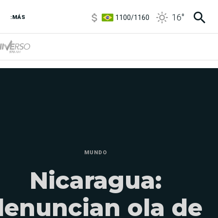
1100
/
1160
16
°
:MÁS
3,8
/
4
6850
/
7200
5900
/
5960
MUNDO
Nicaragua:
denuncian ola de