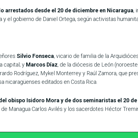
do arrestados desde el 20 de diciembre en Nicaragua
,
ica y el gobierno de Daniel Ortega, según activistas humani
señores
Silvio Fonseca
, vicario de familia de la Arquidió
a capital; y
Marcos Díaz
, de la diócesis de León (noroest
rardo Rodríguez, Mykel Monterrey y Raúl Zamora, que prest
a nicaragüenses editados en Costa Rica.
del obispo Isidoro Mora y de dos seminaristas el 20 d
al de Managua Carlos Avilés y los sacerdotes Héctor Tremi