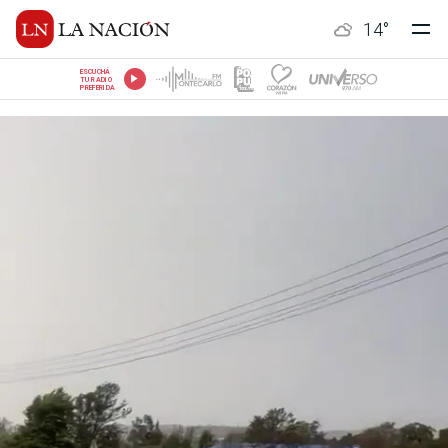
14
°
ESCUCHÁ
TU RADIO
PREFERIDA