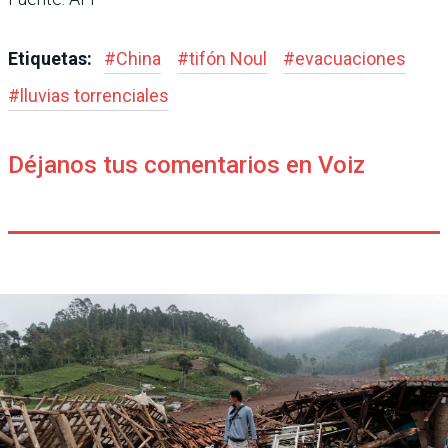
Etiquetas:
#
China
#
tifón Noul
#
evacuaciones
#
lluvias torrenciales
Déjanos tus comentarios en Voiz