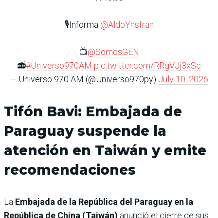
🎙️Informa
@AldoYnsfran
📺
@SomosGEN
📻
#Universo970AM
pic.twitter.com/RRgVJj3xSc
— Universo 970 AM (@Universo970py)
July 10, 2026
Tifón Bavi: Embajada de
Paraguay suspende la
atención en Taiwán y emite
recomendaciones
La
Embajada de la República del Paraguay en la
República de China (Taiwán)
anunció el cierre de sus