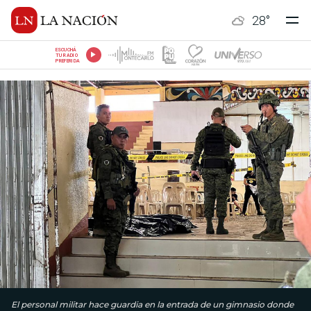
28
°
ESCUCHÁ
TU RADIO
PREFERIDA
El personal militar hace guardia en la entrada de un gimnasio donde