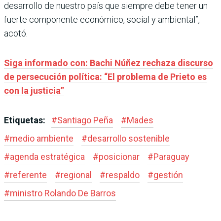
desarrollo de nuestro país que siempre debe tener un
fuerte componente económico, social y ambiental”,
acotó.
Siga informado con: Bachi Núñez rechaza discurso
de persecución política: “El problema de Prieto es
con la justicia”
Etiquetas:
#
Santiago Peña
#
Mades
#
medio ambiente
#
desarrollo sostenible
#
agenda estratégica
#
posicionar
#
Paraguay
#
referente
#
regional
#
respaldo
#
gestión
#
ministro Rolando De Barros