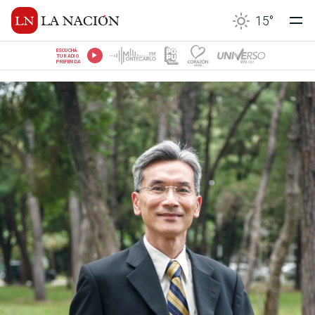
15
°
ESCUCHÁ
TU RADIO
PREFERIDA