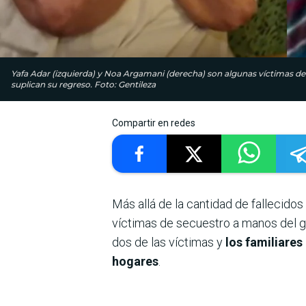
Yafa Adar (izquierda) y Noa Argamani (derecha) son algunas víctimas de 
suplican su regreso. Foto: Gentileza
Compartir en redes
Más allá de la cantidad de fallecido
víctimas de secuestro a manos del gr
dos de las víctimas y
los familiare
hogares
.