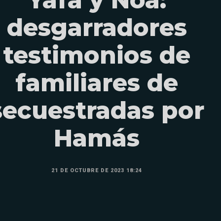
Yafa y Noa:
desgarradores
testimonios de
familiares de
secuestradas por
Hamás
21 DE OCTUBRE DE 2023 18:24