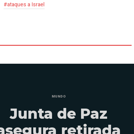
#
ataques a Israel
MUNDO
Junta de Paz
asegura retirada