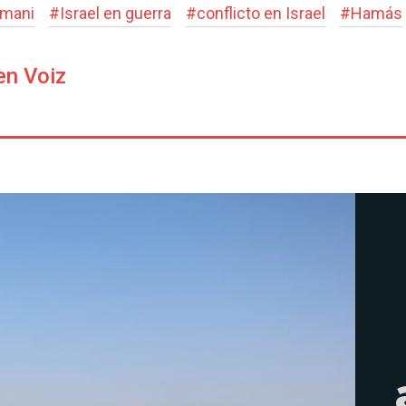
amani
#
Israel en guerra
#
conflicto en Israel
#
Hamás
en Voiz