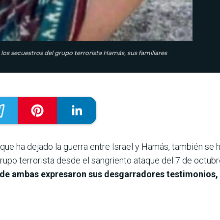
los secuestros del grupo terrorista Hamás, sus familiares
s que ha dejado la guerra entre Israel y Hamás, también se 
upo terrorista desde el sangriento ataque del 7 de octub
s de ambas expresaron sus desgarradores testimonios, 