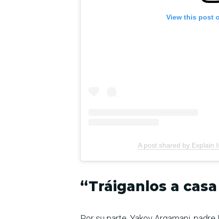
View this post 
A post shared by Explain I
“Tráiganlos a casa
Por su parte, Yakov Argamani, padre 