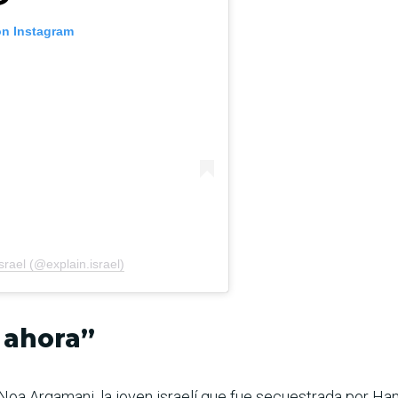
on Instagram
srael (@explain.israel)
 ahora”
Noa Argamani, la joven israelí que fue secuestrada por Ha