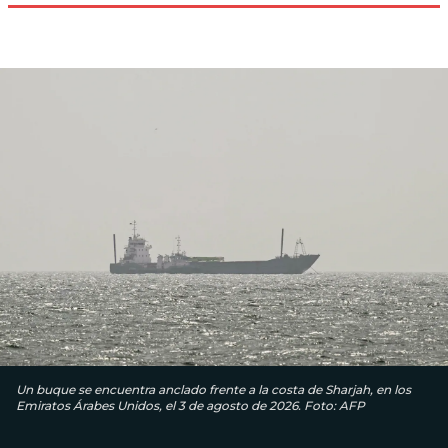
Un buque se encuentra anclado frente a la costa de Sharjah, en los
Emiratos Árabes Unidos, el 3 de agosto de 2026. Foto: AFP