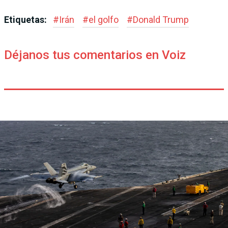
Etiquetas:
#
Irán
#
el golfo
#
Donald Trump
Déjanos tus comentarios en Voiz