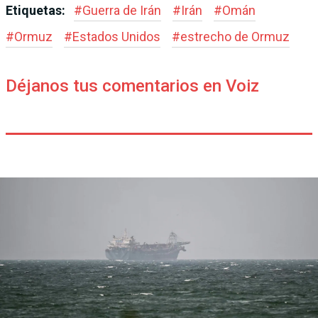
Etiquetas:
#
Guerra de Irán
#
Irán
#
Omán
#
Ormuz
#
Estados Unidos
#
estrecho de Ormuz
Déjanos tus comentarios en Voiz