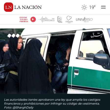
19
°
ESCUCHÁ
TU RADIO
PREFERIDA
Las autoridades iraníes aprobaron una ley que amplía los castigos
financieros y prohibiciones por infringir su código de vestimenta.
Foto: @SharghDaily