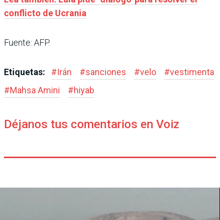
conflicto de Ucrania
Fuente: AFP.
Etiquetas:
#
Irán
#
sanciones
#
velo
#
vestimenta
#
Mahsa Amini
#
hiyab
Déjanos tus comentarios en Voiz