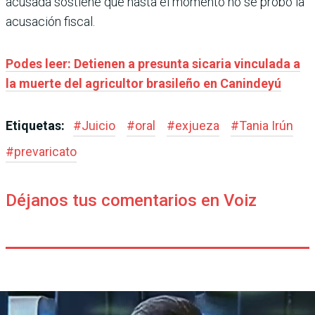
acusada sostiene que hasta el momento no se probó la
acusación fiscal.
Podes leer: Detienen a presunta sicaria vinculada a
la muerte del agricultor brasileño en Canindeyú
Etiquetas:
#
Juicio
#
oral
#
exjueza
#
Tania Irún
#
prevaricato
Déjanos tus comentarios en Voiz