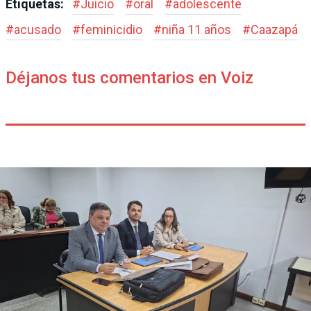
Etiquetas:
#
Juicio
#
oral
#
adolescente
#
acusado
#
feminicidio
#
niña 11 años
#
Caazapá
Déjanos tus comentarios en Voiz