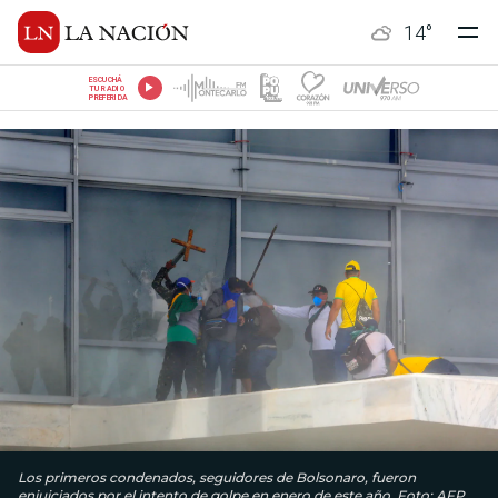
14
°
ESCUCHÁ
TU RADIO
PREFERIDA
Los primeros condenados, seguidores de Bolsonaro, fueron
enjuiciados por el intento de golpe en enero de este año. Foto: AFP