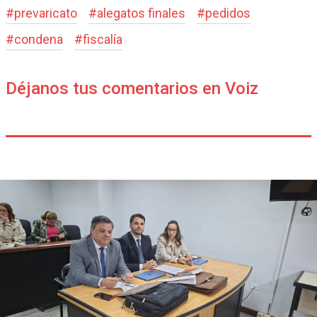
#
prevaricato
#
alegatos finales
#
pedidos
#
condena
#
fiscalía
Déjanos tus comentarios en Voiz