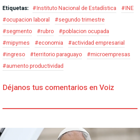
Etiquetas:
#
Instituto Nacional de Estadística
#
INE
#
ocupacion laboral
#
segundo trimestre
#
segmento
#
rubro
#
poblacion ocupada
#
mipymes
#
economia
#
actividad empresarial
#
ingreso
#
territorio paraguayo
#
microempresas
#
aumento productividad
Déjanos tus comentarios en Voiz