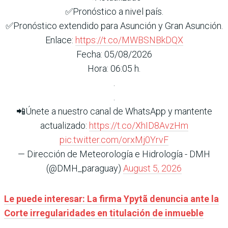
✅Pronóstico a nivel país.
✅Pronóstico extendido para Asunción y Gran Asunción.
Enlace:
https://t.co/MWBSNBkDQX
Fecha: 05/08/2026
Hora: 06:05 h.
.
.
📲Únete a nuestro canal de WhatsApp y mantente
actualizado:
https://t.co/XhID8AvzHm
pic.twitter.com/orxMj0YrvF
— Dirección de Meteorología e Hidrología - DMH
(@DMH_paraguay)
August 5, 2026
Le puede interesar:
La firma Ypytã denuncia ante la
Corte irregularidades en titulación de inmueble