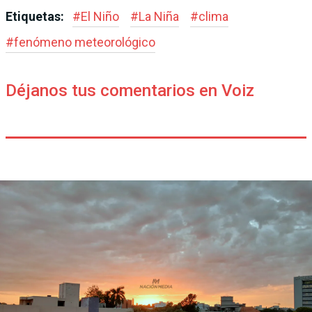
Etiquetas:
#
El Niño
#
La Niña
#
clima
#
fenómeno meteorológico
Déjanos tus comentarios en Voiz