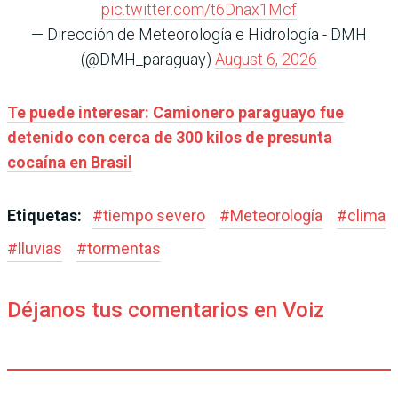
pic.twitter.com/t6Dnax1Mcf
— Dirección de Meteorología e Hidrología - DMH
(@DMH_paraguay)
August 6, 2026
Te puede interesar:
Camionero paraguayo fue
detenido con cerca de 300 kilos de presunta
cocaína en Brasil
Etiquetas:
#
tiempo severo
#
Meteorología
#
clima
#
lluvias
#
tormentas
Déjanos tus comentarios en Voiz