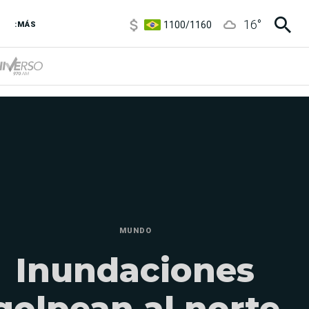
1100
/
1160
16
°
:MÁS
3,8
/
4
6850
/
7200
5900
/
5960
MUNDO
Inundaciones
golpean al norte