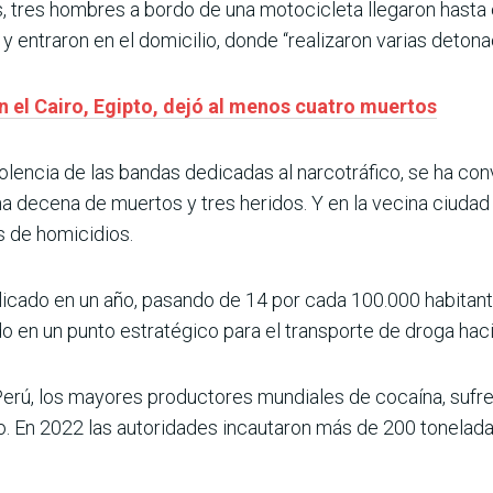
, tres hombres a bordo de una motocicleta llegaron hasta el 
 y entraron en el domicilio, donde “realizaron varias deto
 el Cairo, Egipto, dejó al menos cuatro muertos
iolencia de las bandas dedicadas al narcotráfico, se ha co
una decena de muertos y tres heridos. Y en la vecina ciuda
s de homicidios.
plicado en un año, pasando de 14 por cada 100.000 habitan
o en un punto estratégico para el transporte de droga hac
y Perú, los mayores productores mundiales de cocaína, suf
ico. En 2022 las autoridades incautaron más de 200 tonelad