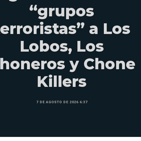
“grupos
terroristas” a Los
Lobos, Los
honeros y Chone
Killers
7 DE AGOSTO DE 2026 6:37