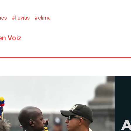
nes
#
lluvias
#
clima
en Voiz
A