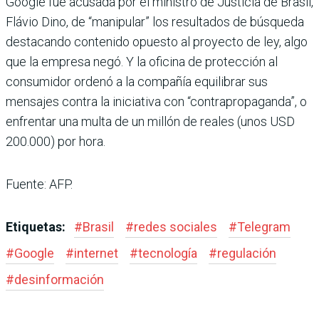
Google fue acusada por el ministro de Justicia de Brasil,
Flávio Dino, de “manipular” los resultados de búsqueda
destacando contenido opuesto al proyecto de ley, algo
que la empresa negó. Y la oficina de protección al
consumidor ordenó a la compañía equilibrar sus
mensajes contra la iniciativa con “contrapropaganda”, o
enfrentar una multa de un millón de reales (unos USD
200.000) por hora.
Fuente: AFP.
Etiquetas:
#
Brasil
#
redes sociales
#
Telegram
#
Google
#
internet
#
tecnología
#
regulación
#
desinformación