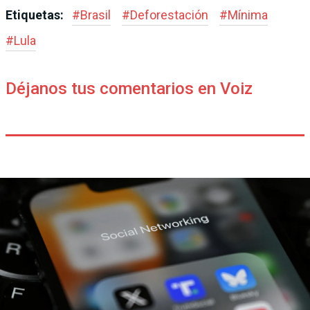
Etiquetas:
#
Brasil
#
Deforestación
#
Mínima
#
Lula
Déjanos tus comentarios en Voiz