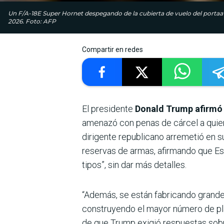
Un F/A-18E Super Hornet despegando de la cubierta de vuelo del portaav
2026. Foto: AFP
Compartir en redes
El presidente
Donald Trump afirmó 
amenazó con penas de cárcel a quiene
dirigente republicano arremetió en s
reservas de armas, afirmando que Es
tipos”, sin dar más detalles.
“Además, se están fabricando grand
construyendo el mayor número de plan
de que Trump exigió respuestas sobr