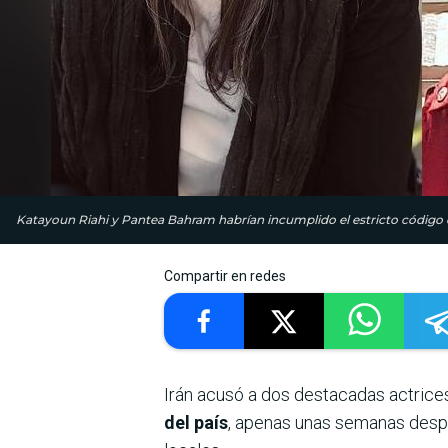
Katayoun Riahi y Pantea Bahram habrían incumplido el estricto código de 
Compartir en redes
Irán acusó a dos destacadas actrice
del país
, apenas unas semanas desp