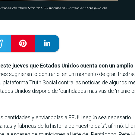
iones de clase Nimitz USS Abraham Lincoln el 31 de julio de
este jueves que Estados Unidos cuenta con un amplio
s sugirieran lo contrario, en un momento de gran frustració
u plataforma Truth Social contra las noticias de algunos m
tados Unidos dispone de “cantidades masivas de ‘municio
es cantidades y enviándolas a EEUU según sea necesario.
tas y fábricas de la historia de nuestro país”, afirmó. El
e la escasez de municiones al jefe del Pentágono, Pete H