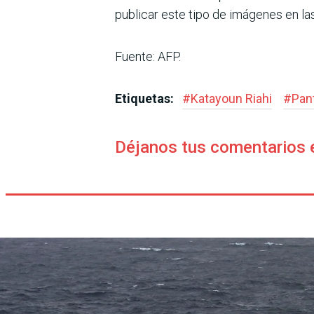
publicar este tipo de imágenes en la
Fuente: AFP.
Etiquetas:
#
Katayoun Riahi
#
Pan
Déjanos tus comentarios 