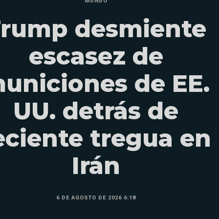
MUNDO
Trump desmiente
escasez de
uniciones de EE.
UU. detrás de
eciente tregua en
Irán
6 DE AGOSTO DE 2026 6:18