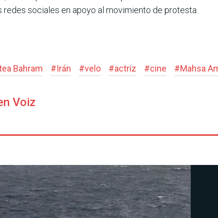
s redes sociales en apoyo al movimiento de protesta.
tea Bahram
#
Irán
#
velo
#
actriz
#
cine
#
Mahsa Am
en Voiz