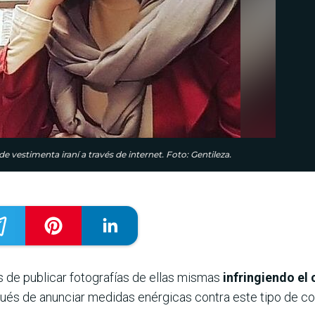
vestimenta iraní a través de internet. Foto: Gentileza.
s de publicar fotografías de ellas mismas
infringiendo el
ués de anunciar medidas enérgicas contra este tipo de c