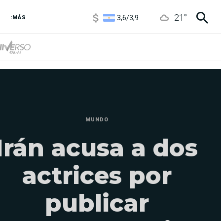
3,6
/
3,9
21
°
6850
/
7200
:MÁS
5920
/
5970
MUNDO
Irán acusa a dos
actrices por
publicar