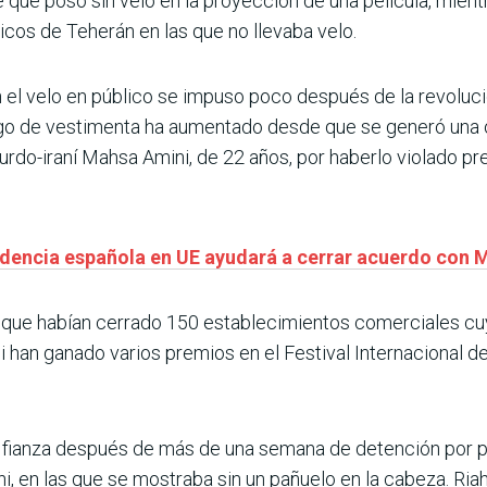
 que posó sin velo en la proyección de una película, mientr
icos de Teherán en las que no llevaba velo.
en el velo en público se impuso poco después de la revoluc
igo de vestimenta ha aumentado desde que se generó una ol
kurdo-iraní Mahsa Amini, de 22 años, por haberlo violado p
idencia española en UE ayudará a cerrar acuerdo con 
eron que habían cerrado 150 establecimientos comerciales 
han ganado varios premios en el Festival Internacional de C
jo fianza después de más de una semana de detención por p
, en las que se mostraba sin un pañuelo en la cabeza. Riahi 