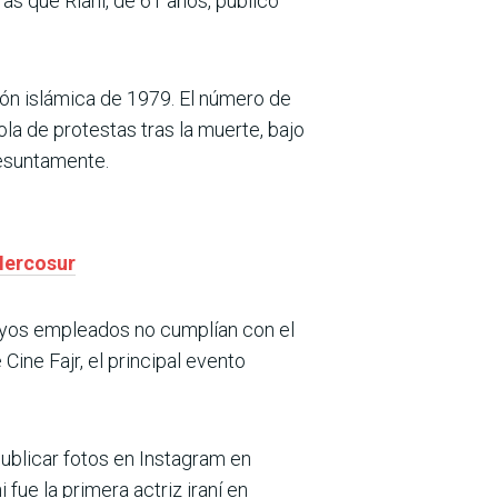
as que Riahi, de 61 años, publicó
ión islámica de 1979. El número de
a de protestas tras la muerte, bajo
resuntamente.
Mercosur
cuyos empleados no cumplían con el
ine Fajr, el principal evento
ublicar fotos en Instagram en
fue la primera actriz iraní en