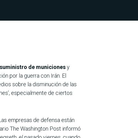
 suministro de municiones
y
n por la guerra con Irán. El
edios sobre la disminución de las
nes’, especialmente de ciertos
 Las empresas de defensa están
 diario The Washington Post informó
egseth, el pasado viernes, cuando