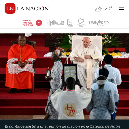
20
°
ESCUCHÁ
TU RADIO
PREFERIDA
El pontífice asistió a una reunión de oración en la Catedral de Notre