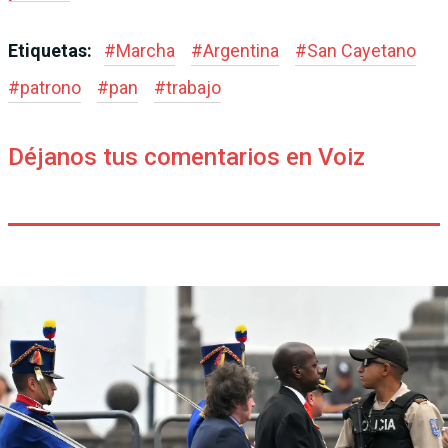
Etiquetas:
#
Marcha
#
Argentina
#
San Cayetano
#
patrono
#
pan
#
trabajo
Déjanos tus comentarios en Voiz