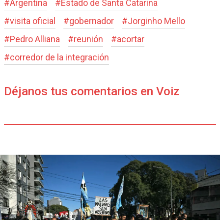
#
Argentina
#
Estado de Santa Catarina
#
visita oficial
#
gobernador
#
Jorginho Mello
#
Pedro Alliana
#
reunión
#
acortar
#
corredor de la integración
Déjanos tus comentarios en Voiz