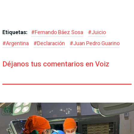
Etiquetas:
#
Fernando Báez Sosa
#
Juicio
#
Argentina
#
Declaración
#
Juan Pedro Guarino
Déjanos tus comentarios en Voiz