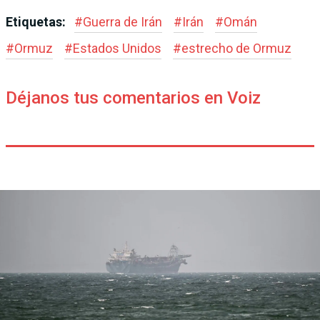
Etiquetas:
#
Guerra de Irán
#
Irán
#
Omán
#
Ormuz
#
Estados Unidos
#
estrecho de Ormuz
Déjanos tus comentarios en Voiz