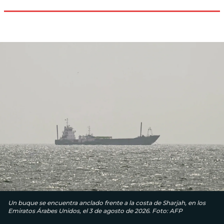
Un buque se encuentra anclado frente a la costa de Sharjah, en los
Emiratos Árabes Unidos, el 3 de agosto de 2026. Foto: AFP