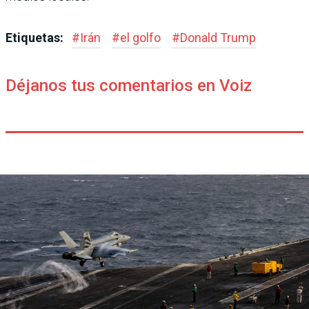
Etiquetas:
#
Irán
#
el golfo
#
Donald Trump
Déjanos tus comentarios en Voiz