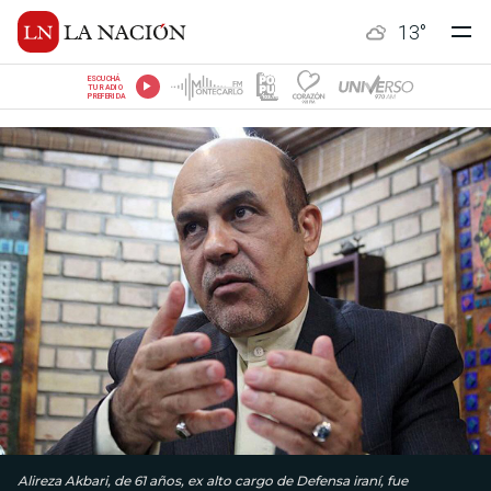
13
°
ESCUCHÁ
TU RADIO
PREFERIDA
Alireza Akbari, de 61 años, ex alto cargo de Defensa iraní, fue