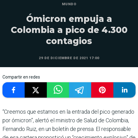
MUNDO
Ómicron empuja a
Colombia a pico de 4.300
contagios
29 DE DICIEMBRE DE 2021 17:00
Compartir en redes
“Creemos que estamos en la entrada del pico generado
por ómicron”, alertó el ministro de Salud de Colombia,
Fernando Ruiz, en un boletín de prensa. El responsable
de esa cartera pronosticó un “crecimiento explosivo” de