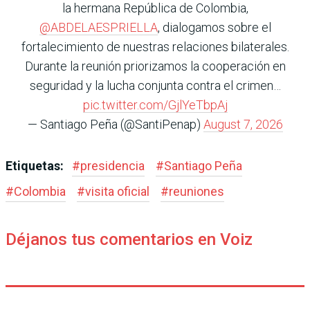
la hermana República de Colombia,
@ABDELAESPRIELLA
, dialogamos sobre el
fortalecimiento de nuestras relaciones bilaterales.
Durante la reunión priorizamos la cooperación en
seguridad y la lucha conjunta contra el crimen…
pic.twitter.com/GjlYeTbpAj
— Santiago Peña (@SantiPenap)
August 7, 2026
Etiquetas:
#
presidencia
#
Santiago Peña
#
Colombia
#
visita oficial
#
reuniones
Déjanos tus comentarios en Voiz