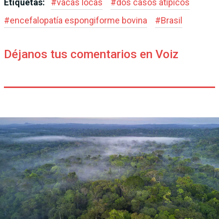
Etiquetas:
#
vacas locas
#
dos casos atípicos
#
encefalopatía espongiforme bovina
#
Brasil
Déjanos tus comentarios en Voiz