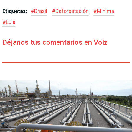
Etiquetas:
#
Brasil
#
Deforestación
#
Mínima
#
Lula
Déjanos tus comentarios en Voiz