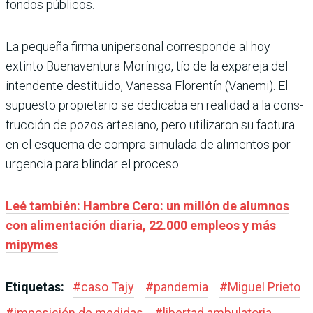
fondos públicos.
La pequeña firma uniper­sonal corresponde al hoy
extinto Buenaventura Morínigo, tío de la expareja del
intendente destituido, Vanessa Floren­tín (Vanemi). El
supuesto propietario se dedicaba en realidad a la cons­
trucción de pozos artesiano, pero utilizaron su factura
en el esquema de compra simu­lada de alimentos por
urgen­cia para blindar el proceso.
Leé también: Hambre Cero: un millón de alumnos
con alimentación diaria, 22.000 empleos y más
mipymes
Etiquetas:
#
caso Tajy
#
pandemia
#
Miguel Prieto
#
imposición de medidas
#
libertad ambulatoria