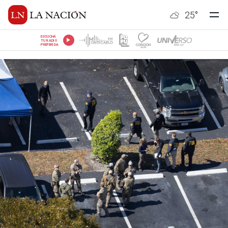
25
°
ESCUCHÁ
TU RADIO
PREFERIDA