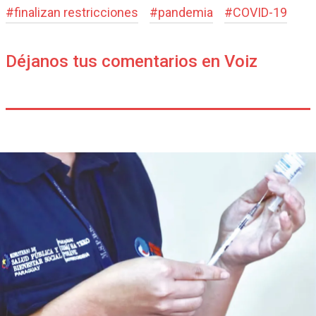
#
finalizan restricciones
#
pandemia
#
COVID-19
Déjanos tus comentarios en Voiz