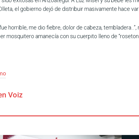
do exitosas en Anzoátegui. A Luz Misel y su bebé les mejo
lleta, el gobierno dejó de distribuir masivamente hace var
ue horrible, me dio fiebre, dolor de cabeza, tembladera...”,
er mosquitero amanecía con su cuerpito lleno de “rosetone
smo
en Voiz