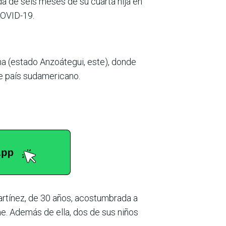
a de seis meses de su cuarta hija en
COVID-19.
na (estado Anzoátegui, este), donde
e país sudamericano.
artínez, de 30 años, acostumbrada a
e. Además de ella, dos de sus niños