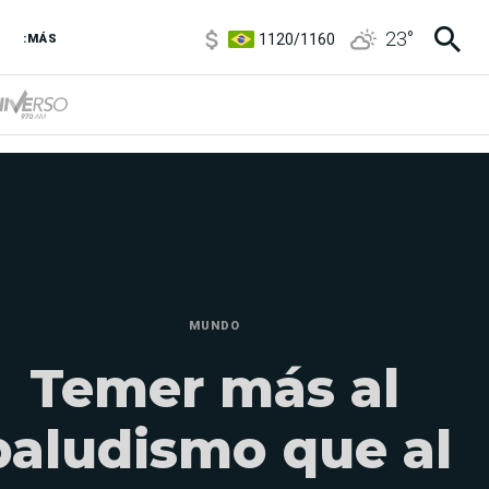
1120
/
1160
23
°
:MÁS
3,6
/
3,9
6850
/
7200
5920
/
5970
MUNDO
Temer más al
paludismo que al