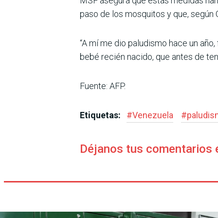
MSF asegura que estas medidas han si
paso de los mosquitos y que, según O
“A mí me dio paludismo hace un año, f
bebé recién nacido, que antes de ten
Fuente: AFP.
Etiquetas:
#
Venezuela
#
paludi
Déjanos tus comentarios 