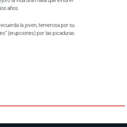
ró la vida una malla que evita el
ios años.
 recuerda la joven, temerosa por su
s” (erupciones) por las picaduras.