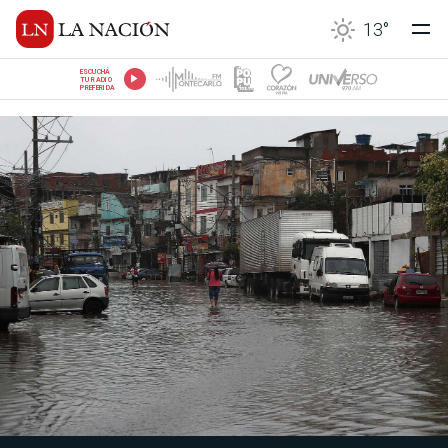
13
°
ESCUCHÁ
TU RADIO
PREFERIDA