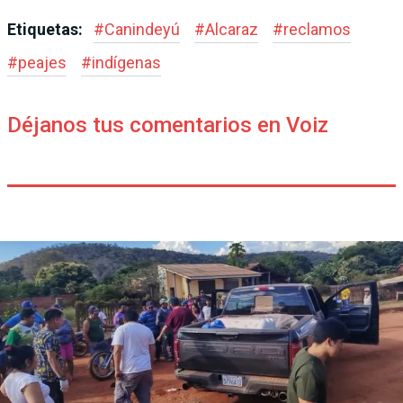
Etiquetas:
#
Canindeyú
#
Alcaraz
#
reclamos
#
peajes
#
indígenas
Déjanos tus comentarios en Voiz