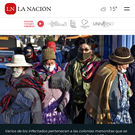
15
°
ESCUCHÁ
TU RADIO
PREFERIDA
Varios de los infectados pertenecen a las colonias menonitas que se