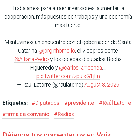
Trabajamos para atraer inversiones, aumentar la
cooperación, más puestos de trabajos y una economía
más fuerte.
Mantuvimos un encuentro con el gobernador de Santa
Catarina
@jorginhomello
, el vicepresidente
@AllianaPedro
y los colegas diputados Bocha
Figueredo y
@carlos_arrechea
.…
pic.twitter.com/zpujxG1jEn
— Raul Latorre (@raulatorre)
August 8, 2026
Etiquetas:
#
Diputados
#
presidente
#
Raúl Latorre
#
firma de convenio
#
Rediex
Déjanos tus comentarios en Voiz