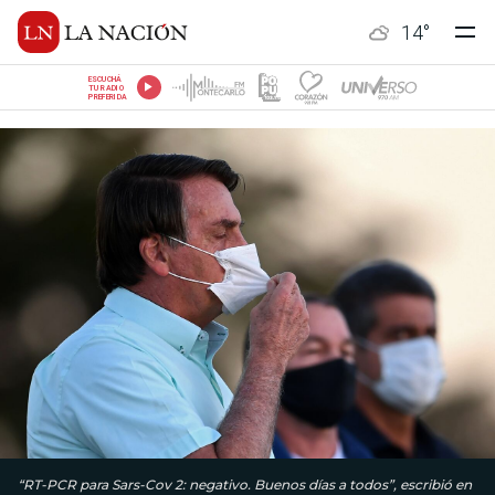
14
°
ESCUCHÁ
TU RADIO
PREFERIDA
“RT-PCR para Sars-Cov 2: negativo. Buenos días a todos”, escribió en