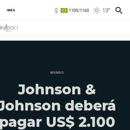
1100
/
1160
13
°
:MÁS
3,8
/
4
6850
/
7200
5900
/
5960
MUNDO
Johnson &
Johnson deberá
pagar US$ 2.100