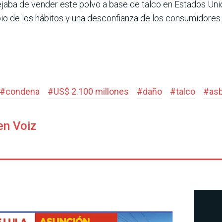
jaba de vender este polvo a base de talco en Estados Uni
io de los hábitos y una desconfianza de los consumidores 
#
condena
#
US$ 2.100 millones
#
daño
#
talco
#
as
en Voiz