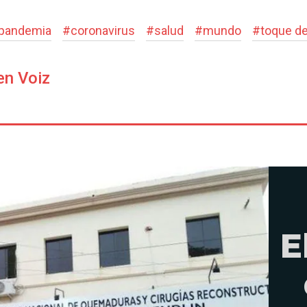
pandemia
#
coronavirus
#
salud
#
mundo
#
toque d
en Voiz
E