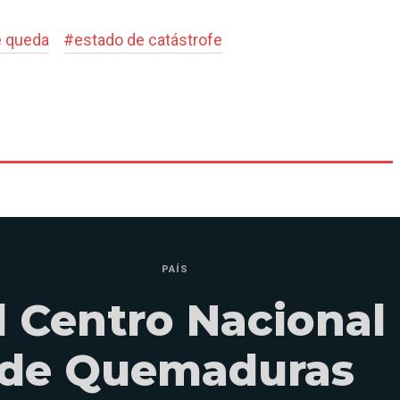
e queda
#
estado de catástrofe
PAÍS
l Centro Nacional
de Quemaduras