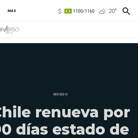
1100
/
1160
20
°
:MÁS
3,8
/
4
6850
/
7200
5900
/
5960
MUNDO
hile renueva por
0 días estado de