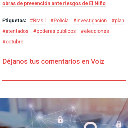
obras de prevención ante riesgos de El Niño
Etiquetas:
#
Brasil
#
Policía
#
investigación
#
plan
#
atentados
#
poderes públicos
#
elecciones
#
octubre
Déjanos tus comentarios en Voiz