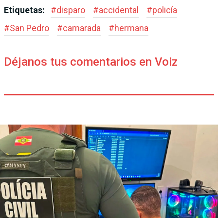
Etiquetas:
#
disparo
#
accidental
#
policía
#
San Pedro
#
camarada
#
hermana
Déjanos tus comentarios en Voiz