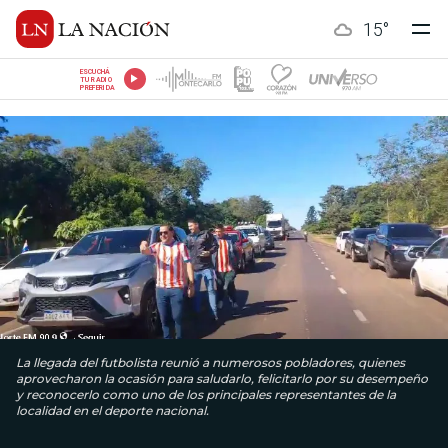
15
°
ESCUCHÁ
TU RADIO
PREFERIDA
La llegada del futbolista reunió a numerosos pobladores, quienes
aprovecharon la ocasión para saludarlo, felicitarlo por su desempeño
y reconocerlo como uno de los principales representantes de la
localidad en el deporte nacional.