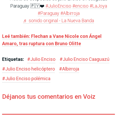
Paraguay 🇵🇾❤️
#JulioEnciso
#enciso
#LaJoya
#Paraguay
#Albirroja
♬ sonido original - La Nueva Banda
Leé también: Flechan a Vane Nicole con Ángel
Amaro, tras ruptura con Bruno Olitte
Etiquetas:
#
Julio Enciso
#
Julio Enciso Caaguazú
#
Julio Enciso helicóptero
#
Albirroja
#
Julio Enciso polémica
Déjanos tus comentarios en Voiz