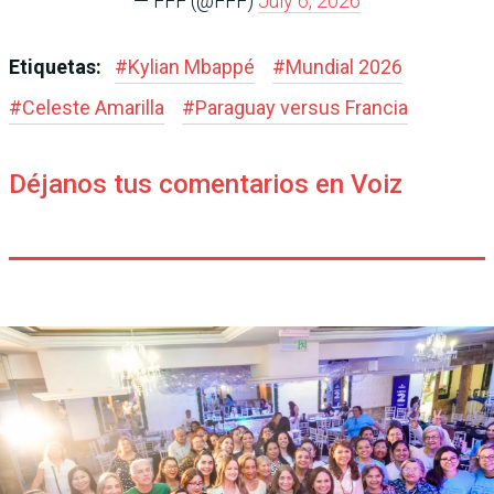
— FFF (@FFF)
July 6, 2026
Etiquetas:
#
Kylian Mbappé
#
Mundial 2026
#
Celeste Amarilla
#
Paraguay versus Francia
Déjanos tus comentarios en Voiz