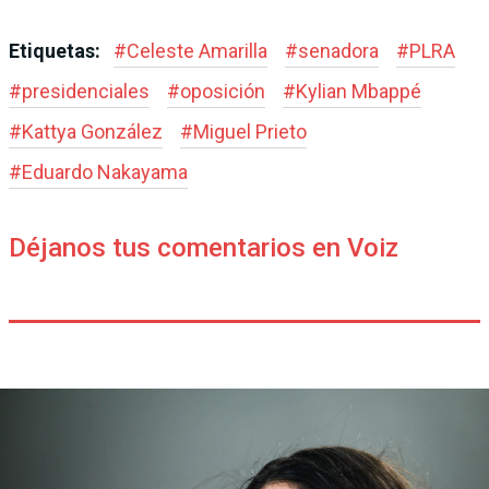
Etiquetas:
#
Celeste Amarilla
#
senadora
#
PLRA
#
presidenciales
#
oposición
#
Kylian Mbappé
#
Kattya González
#
Miguel Prieto
#
Eduardo Nakayama
Déjanos tus comentarios en Voiz