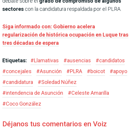
debate sobre el
grado de compromiso de algunos
sectores
con la candidatura respaldada por el PLRA.
Siga informado con: Gobierno acelera
regularización de histórica ocupación en Luque tras
tres décadas de espera
Etiquetas:
#
Llamativas
#
ausencias
#
candidatos
#
concejales
#
Asunción
#
PLRA
#
boicot
#
apoyo
#
candidatura
#
Soledad Núñez
#
intendencia de Asunción
#
Celeste Amarilla
#
Coco González
Déjanos tus comentarios en Voiz