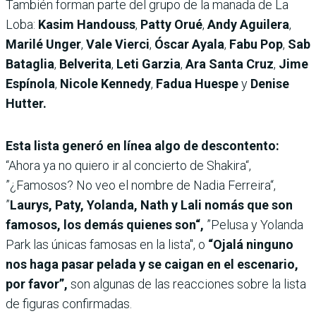
También forman parte del grupo de la manada de La
Loba:
Kasim Handouss
,
Patty Orué
,
Andy Aguilera
,
Marilé Unger
,
Vale Vierci
,
Óscar Ayala
,
Fabu Pop
,
Sab
Bataglia
,
Belverita
,
Leti Garzia
,
Ara Santa Cruz
,
Jime
Espínola
,
Nicole Kennedy
,
Fadua Huespe
y
Denise
Hutter.
Esta lista generó en línea algo de descontento:
“Ahora ya no quiero ir al concierto de Shakira“,
”¿Famosos? No veo el nombre de Nadia Ferreira“,
”
Laurys, Paty, Yolanda, Nath y Lali nomás que son
famosos, los demás quienes son“,
”Pelusa y Yolanda
Park las únicas famosas en la lista", o
“Ojalá ninguno
nos haga pasar pelada y se caigan en el escenario,
por favor”,
son algunas de las reacciones sobre la lista
de figuras confirmadas.