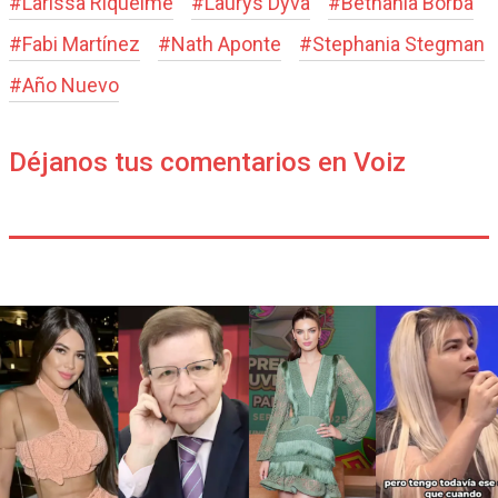
#
Larissa Riquelme
#
Laurys Dyva
#
Bethania Borba
#
Fabi Martínez
#
Nath Aponte
#
Stephania Stegman
#
Año Nuevo
Déjanos tus comentarios en Voiz