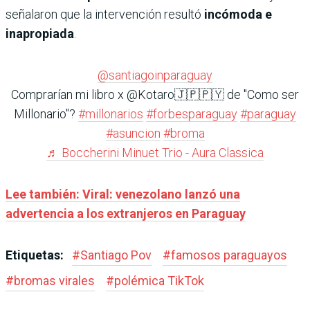
señalaron que la intervención resultó
incómoda e
inapropiada
.
@santiagoinparaguay
Comprarían mi libro x @Kotaro🇯🇵🇵🇾 de "Como ser
Millonario"?
#millonarios
#forbesparaguay
#paraguay
#asuncion
#broma
♬ Boccherini Minuet Trio - Aura Classica
Lee también: Viral: venezolano lanzó una
advertencia a los extranjeros en Paraguay
Etiquetas:
#
Santiago Pov
#
famosos paraguayos
#
bromas virales
#
polémica TikTok