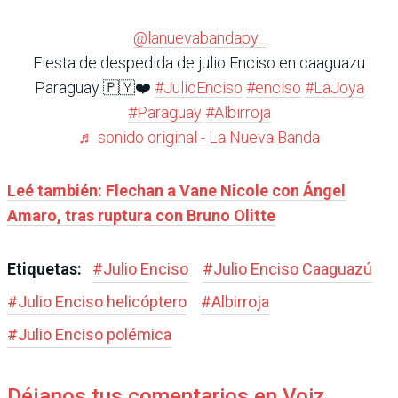
@lanuevabandapy_
Fiesta de despedida de julio Enciso en caaguazu
Paraguay 🇵🇾❤️
#JulioEnciso
#enciso
#LaJoya
#Paraguay
#Albirroja
♬ sonido original - La Nueva Banda
Leé también: Flechan a Vane Nicole con Ángel
Amaro, tras ruptura con Bruno Olitte
Etiquetas:
#
Julio Enciso
#
Julio Enciso Caaguazú
#
Julio Enciso helicóptero
#
Albirroja
#
Julio Enciso polémica
Déjanos tus comentarios en Voiz