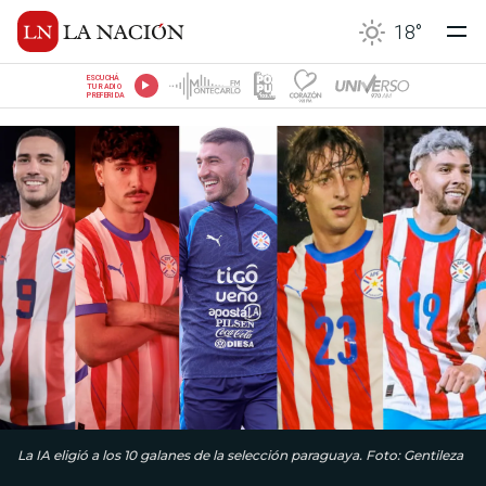
18
°
ESCUCHÁ
TU RADIO
PREFERIDA
La IA eligió a los 10 galanes de la selección paraguaya. Foto: Gentileza