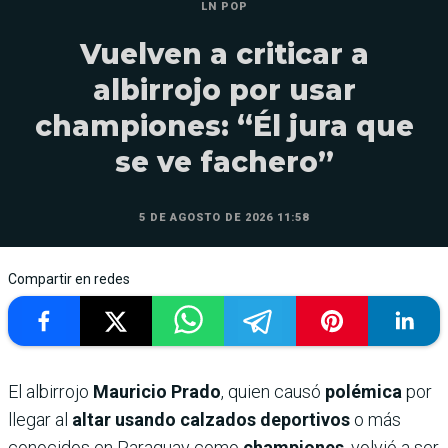
LN POP
Vuelven a criticar a
albirrojo por usar
championes: “Él jura que
se ve fachero”
5 DE AGOSTO DE 2026 11:58
Compartir en redes
El albirrojo
Mauricio Prado
, quien causó
polémica
por
llegar al
altar usando calzados deportivos
o más
conocidos en Paraguay como
championes
, volvió a ser