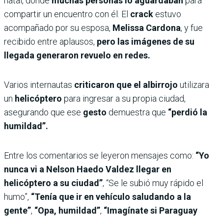
natal, donde
muchas personas lo aguardaban
para
compartir un encuentro con él. El
crack
estuvo
acompañado por su esposa,
Melissa Cardona
, y fue
recibido entre aplausos,
pero las imágenes de su
llegada generaron revuelo en redes.
Varios internautas
criticaron que el albirrojo
utilizara
un
helicóptero
para ingresar a su propia ciudad,
asegurando que ese
gesto
demuestra que
“perdió la
humildad”.
Entre los comentarios se leyeron mensajes como:
“Yo
nunca vi a Nelson Haedo Valdez llegar en
helicóptero a su ciudad”
, “Se le subió muy rápido el
humo”,
“Tenía que ir en vehículo saludando a la
gente”
,
“Opa, humildad”
,
“Imagínate si Paraguay