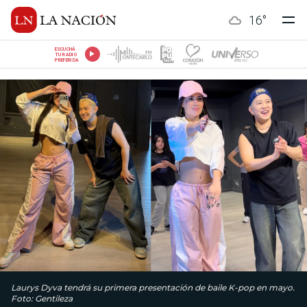
16
°
ESCUCHÁ
TU RADIO
PREFERIDA
Laurys Dyva tendrá su primera presentación de baile K-pop en mayo.
Foto: Gentileza