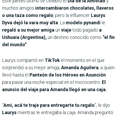
Este jueves último se celebró el
Día de la Amistad
y
muchos amigos
intercambiaron chocolates, llaveros
o una taza como regalo
, pero la influencer
Laurys
Dyva dejó la vara muy alta
. La
modelo pynandi
le
regaló a su mejor amiga
un
viaje
todo pagado
a
Ushuaia (Argentina),
un destino conocido como
“el fin
del mundo”
.
Laurys compartió en
TikTok
el momento en el que
sorprendió a su mejor amiga,
Amanda Aguilera
, a quien
llevó hasta el
Panteón de los Héroes en Asunción
para pasar una noche especial en el microcentro.
El
anuncio del viaje para Amanda llegó en una caja.
“
Ami, acá te traje para entregarte tu regalo
”, le dijo
Laurys
mientras le entregaba la caja. Amanda preguntó: