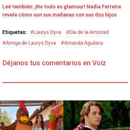
Leé también: ¡No todo es glamour! Nadia Ferreira
revela cómo son sus mañanas con sus dos hijos
Etiquetas:
#
Laurys Dyva
#
Día de la Amistad
#
Amiga de Laurys Dyva
#
Amanda Aguilera
Déjanos tus comentarios en Voiz