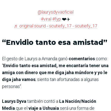
@laurysdyvaoficial
#viral
#fyp
❤️✈️
♬ original sound - scutiefy_17 - scutiefy_17
“Envidio tanto esa amistad”
El gesto de Laurys a Amanda ganó
comentarios
como:
"
Envidio tanto esa amistad, me encantaría tener una
amiga con dinero que me diga jaha múndore y yo le
diga jaha vamos
; siento tan afortunadas a algunas
personas".
Laurys Dyva
también contó a
La Nación/Nación
Media
que el
viaje a Ushuaia
será una forma de