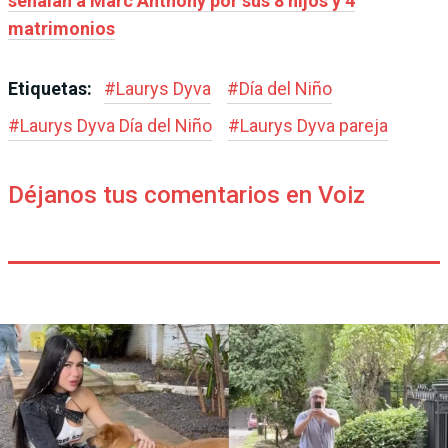
señalan a Marc Anthony por sus 8 hijos y 4
matrimonios
Etiquetas:
#
Laurys Dyva
#
Día del Niño
#
Laurys Dyva Día del Niño
#
Laurys Dyva pareja
Déjanos tus comentarios en Voiz