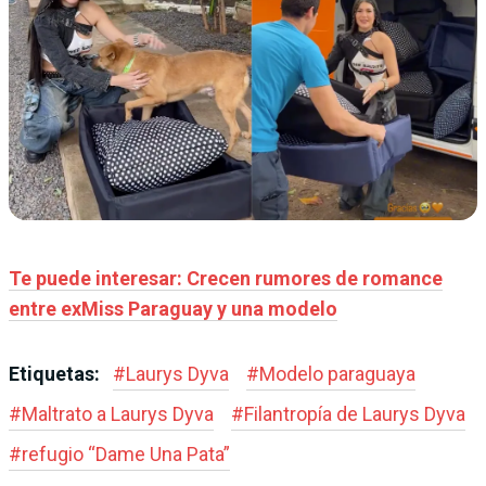
Te puede interesar: Crecen rumores de romance
entre exMiss Paraguay y una modelo
Etiquetas:
#
Laurys Dyva
#
Modelo paraguaya
#
Maltrato a Laurys Dyva
#
Filantropía de Laurys Dyva
#
refugio “Dame Una Pata”