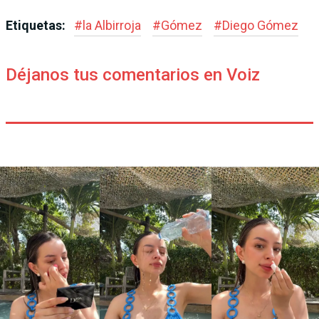
Etiquetas:
#
la Albirroja
#
Gómez
#
Diego Gómez
Déjanos tus comentarios en Voiz