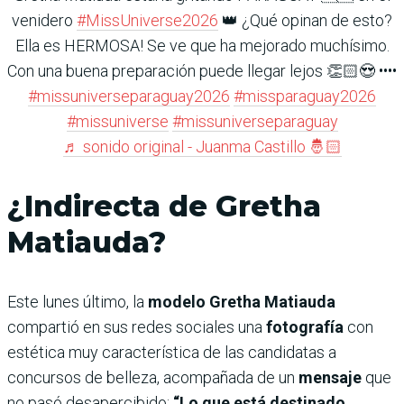
venidero
#MissUniverse2026
👑 ¿Qué opinan de esto?
Ella es HERMOSA! Se ve que ha mejorado muchísimo.
Con una buena preparación puede llegar lejos 👏🏻😍 ••••
#missuniverseparaguay2026
#missparaguay2026
#missuniverse
#missuniverseparaguay
♬ sonido original - Juanma Castillo 🤴🏻
¿Indirecta de Gretha
Matiauda?
Este lunes último, la
modelo Gretha Matiauda
compartió en sus redes sociales una
fotografía
con
estética muy característica de las candidatas a
concursos de belleza, acompañada de un
mensaje
que
no pasó desapercibido:
“Lo que está destinado…