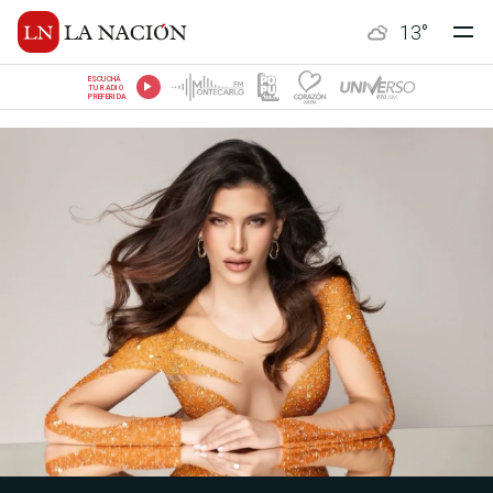
13
°
ESCUCHÁ
TU RADIO
PREFERIDA