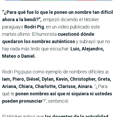
“¿Para qué fue lo que le ponen un nombre tan difícil
ahora a la bendi?“,
empezó diciendo el tiktoker
paraguayo
Rodri Pig
, en un video publicado este
martes último. El humorista
cuestionó dónde
quedaron los nombres auténticos
y subrayó que no
hay nada más lindo que escuchar:
Luis, Alejandro,
Mateo o Daniel.
Rodri Pig puso como ejemplo de nombres difíciles a
:
Iam, Piero, Diésel, Dylan, Kevin, Christopher, Greta,
Ariana, Chiara, Charlotte, Clarisse, Ainara.
“¿Para
qué le
ponen nombres así que ni siquiera ni ustedes
pueden pronunciar
?“, sentenció.
El tiktoker indicó que
las docentes de la actualidad