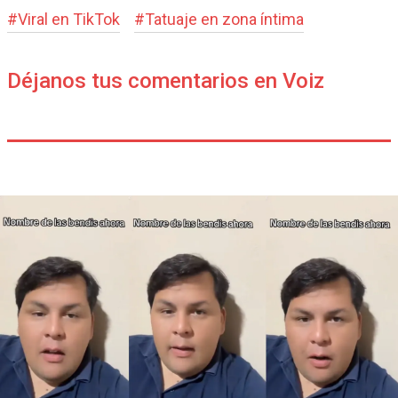
#
Viral en TikTok
#
Tatuaje en zona íntima
Déjanos tus comentarios en Voiz