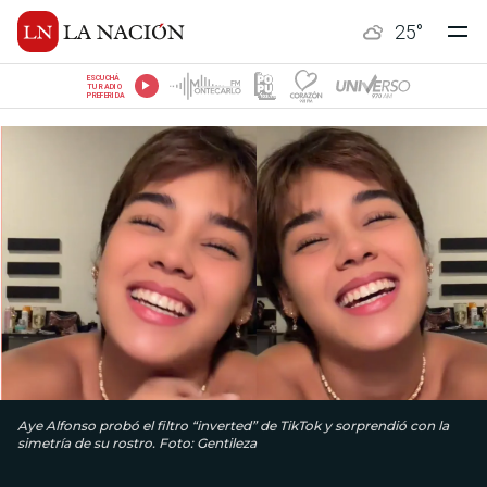
25
°
ESCUCHÁ
TU RADIO
PREFERIDA
Aye Alfonso probó el filtro “inverted” de TikTok y sorprendió con la
simetría de su rostro. Foto: Gentileza