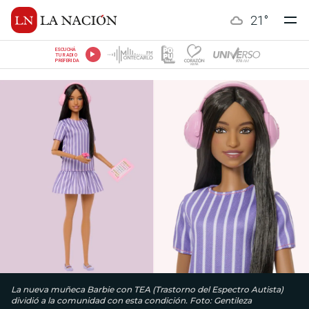
21
°
ESCUCHÁ
TU RADIO
PREFERIDA
La nueva muñeca Barbie con TEA (Trastorno del Espectro Autista)
dividió a la comunidad con esta condición. Foto: Gentileza