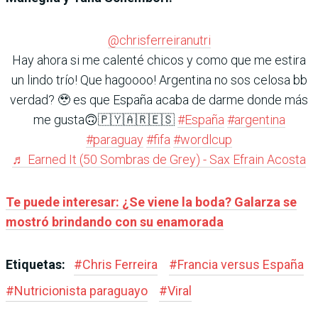
@chrisferreiranutri
Hay ahora si me calenté chicos y como que me estira
un lindo trío! Que hagoooo! Argentina no sos celosa bb
verdad? 🥹 es que España acaba de darme donde más
me gusta🙃🇵🇾🇦🇷🇪🇸
#España
#argentina
#paraguay
#fifa
#wordlcup
♬ Earned It (50 Sombras de Grey) - Sax Efrain Acosta
Te puede interesar: ¿Se viene la boda? Galarza se
mostró brindando con su enamorada
Etiquetas:
#
Chris Ferreira
#
Francia versus España
#
Nutricionista paraguayo
#
Viral