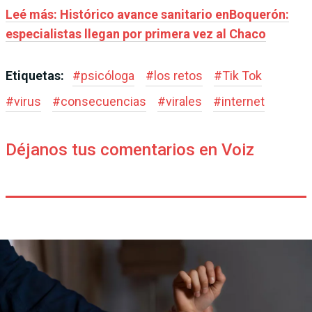
Leé más: Histórico avance sanitario enBoquerón:
especialistas llegan por primera vez al Chaco
Etiquetas:
#
psicóloga
#
los retos
#
Tik Tok
#
virus
#
consecuencias
#
virales
#
internet
Déjanos tus comentarios en Voiz