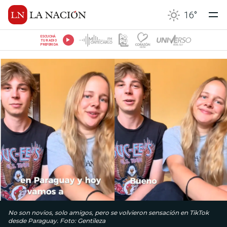
16
°
ESCUCHÁ
TU RADIO
PREFERIDA
No son novios, solo amigos, pero se volvieron sensación en TikTok
desde Paraguay. Foto: Gentileza