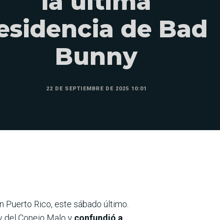
la última
esidencia de Bad
Bunny
22 DE SEPTIEMBRE DE 2025 10:01
n Puerto Rico, este sábado último.
w del Conejo Malo y
confundió a