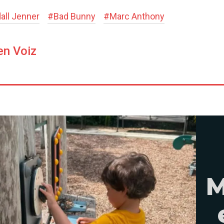
all Jenner
#
Bad Bunny
#
Marc Anthony
en Voiz
M