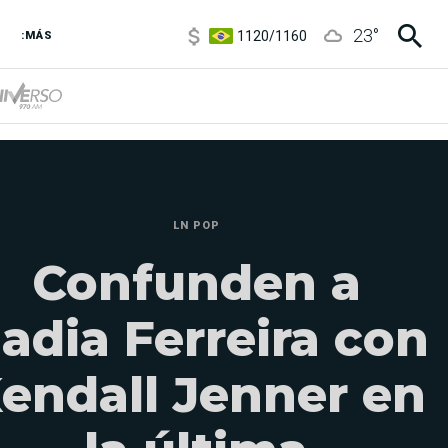
1120
/
1160
23
°
3,6
/
3,9
:MÁS
6850
/
7200
5920
/
5970
LN POP
Confunden a
adia Ferreira con
endall Jenner en