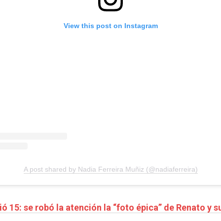
View this post on Instagram
A post shared by Nadia Ferreira Muñiz (@nadiaferreira)
ó 15: se robó la atención la “foto épica” de Renato y s