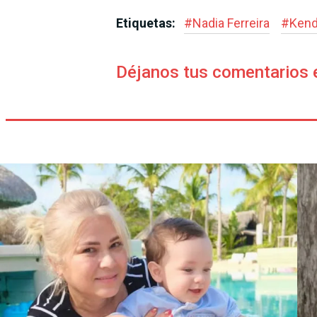
Etiquetas:
#
Nadia Ferreira
#
Kend
Déjanos tus comentarios 