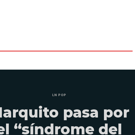
LN POP
arquito pasa por
el “síndrome del