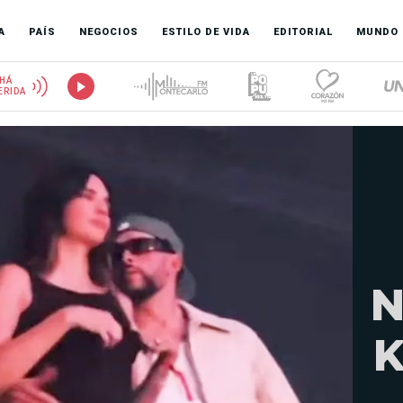
A
PAÍS
NEGOCIOS
ESTILO DE VIDA
EDITORIAL
MUNDO
HÁ
ERIDA
N
K