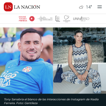
14
°
ESCUCHÁ
TU RADIO
PREFERIDA
Tony Sanabria el blanco de las interacciones de Instagram de Nadia
Ferreira. Foto: Gentileza