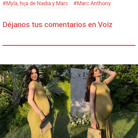
#
Myla, hija de Nadia y Marc
#
Marc Anthony
Déjanos tus comentarios en Voiz