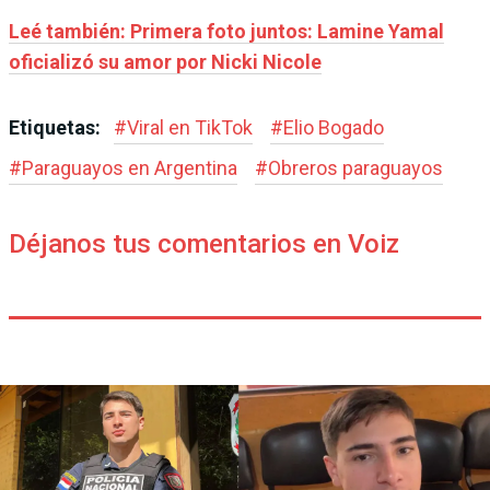
Leé también: Primera foto juntos: Lamine Yamal
oficializó su amor por Nicki Nicole
Etiquetas:
#
Viral en TikTok
#
Elio Bogado
#
Paraguayos en Argentina
#
Obreros paraguayos
Déjanos tus comentarios en Voiz