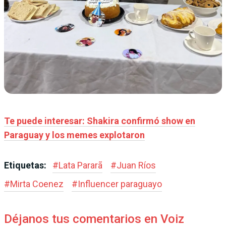
Te puede interesar: Shakira confirmó show en
Paraguay y los memes explotaron
Etiquetas:
#
Lata Pararã
#
Juan Ríos
#
Mirta Coenez
#
Influencer paraguayo
Déjanos tus comentarios en Voiz