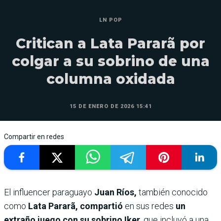
LN POP
Critican a Lata Pararã por
colgar a su sobrino de una
columna oxidada
15 DE ENERO DE 2026 15:41
Compartir en redes
El influencer paraguayo
Juan Ríos,
también conocido
como
Lata Pararã, compartió
en sus redes
un
extraño juego con su sobrino Iker
, que incluyó a una