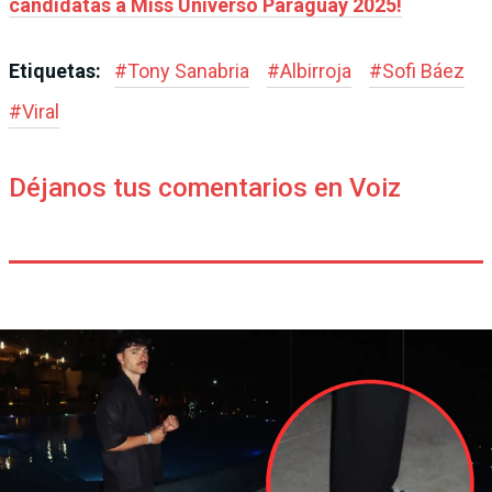
candidatas a Miss Universo Paraguay 2025!
Etiquetas:
#
Tony Sanabria
#
Albirroja
#
Sofi Báez
#
Viral
Déjanos tus comentarios en Voiz