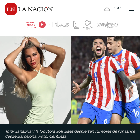
16
°
ESCUCHÁ
TU RADIO
PREFERIDA
Tony Sanabria y la locutora Sofi Báez despiertan rumores de romance
desde Barcelona. Foto: Gentileza