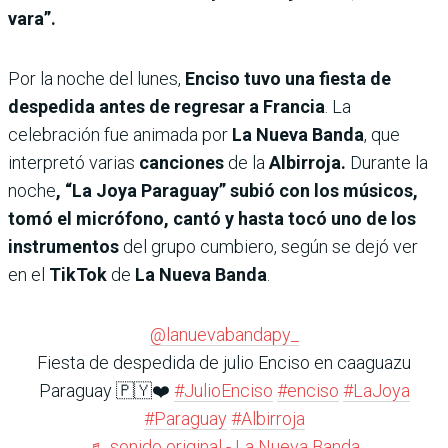
vara”.
Por la noche del lunes,
Enciso tuvo una fiesta de
despedida antes de regresar a Francia
. La
celebración fue animada por
La Nueva Banda
, que
interpretó varias
canciones
de la
Albirroja.
Durante la
noche
, “La Joya Paraguay” subió con los músicos,
tomó el micrófono, cantó y hasta tocó uno de los
instrumentos
del grupo cumbiero, según se dejó ver
en el
TikTok
de
La Nueva Banda
.
@lanuevabandapy_
Fiesta de despedida de julio Enciso en caaguazu
Paraguay 🇵🇾❤️
#JulioEnciso
#enciso
#LaJoya
#Paraguay
#Albirroja
♬ sonido original - La Nueva Banda