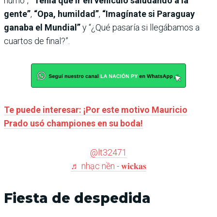
humo”,
“Tenía que ir en vehículo saludando a la
gente”
,
“Opa, humildad”
,
“Imagínate si Paraguay
ganaba el Mundial”
y “¿Qué pasaría si llegábamos a
cuartos de final?”.
Te puede interesar: ¡Por este motivo Mauricio
Prado usó championes en su boda!
@lt32471
♬ nhạc nền - 𝐰𝐢𝐜𝐤𝐚𝐬
Fiesta de despedida