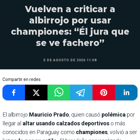
Vuelven a criticar a
albirrojo por usar
championes: “Él jura que
se ve fachero”
5 DE AGOSTO DE 2026 11:58
Compartir en redes
El albirrojo
Mauricio Prado
, quien causó
polémica
por
llegar al
altar usando calzados deportivos
o más
conocidos en Paraguay como
championes
, volvió a ser