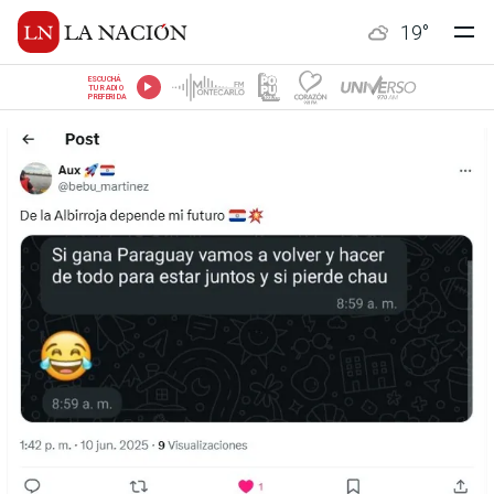
19
°
ESCUCHÁ
TU RADIO
PREFERIDA