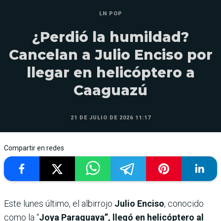
LN POP
¿Perdió la humildad?
Cancelan a Julio Enciso por
llegar en helicóptero a
Caaguazú
21 DE JULIO DE 2026 11:17
Compartir en redes
Este lunes último, el albirrojo
Julio Enciso
, conocido
como la “
Joya Paraguaya”, llegó en helicóptero al