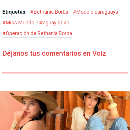
Etiquetas:
#
Bethania Borba
#
Modelo paraguaya
#
Miss Mundo Paraguay 2021
#
Operación de Bethania Borba
Déjanos tus comentarios en Voiz