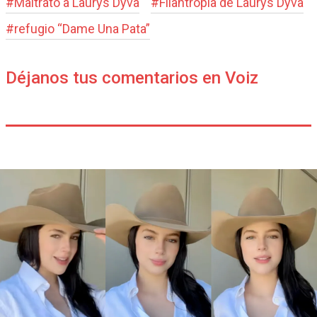
#
Maltrato a Laurys Dyva
#
Filantropía de Laurys Dyva
#
refugio “Dame Una Pata”
Déjanos tus comentarios en Voiz