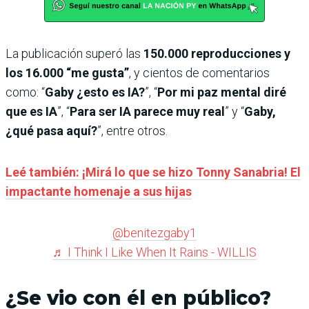
La publicación superó las
150.000 reproducciones y
los 16.000 “me gusta”
, y cientos de comentarios
como: “
Gaby ¿esto es IA?
”, “
Por mi paz mental diré
que es IA
”, “
Para ser IA parece muy real
” y “
Gaby,
¿qué pasa aquí?
”, entre otros.
Leé también: ¡Mirá lo que se hizo Tonny Sanabria! El
impactante homenaje a sus hijas
@benitezgaby1
♬ I Think I Like When It Rains - WILLIS
¿Se vio con él en público?