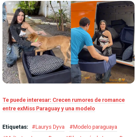
Te puede interesar: Crecen rumores de romance
entre exMiss Paraguay y una modelo
Etiquetas:
#
Laurys Dyva
#
Modelo paraguaya