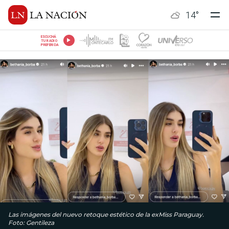
14
°
ESCUCHÁ
TU RADIO
PREFERIDA
Las imágenes del nuevo retoque estético de la exMiss Paraguay.
Foto: Gentileza