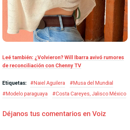
Leé también: ¿Volvieron? Will Ibarra avivó rumores
de reconciliación con Chenny TV
Etiquetas:
#
Naiel Aguilera
#
Musa del Mundial
#
Modelo paraguaya
#
Costa Careyes, Jalisco México
Déjanos tus comentarios en Voiz