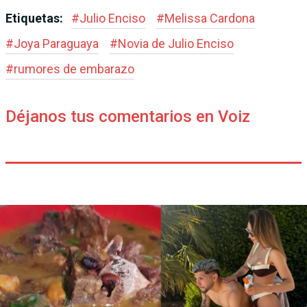
Etiquetas:
#
Julio Enciso
#
Melissa Cardona
#
Joya Paraguaya
#
Novia de Julio Enciso
#
rumores de embarazo
Déjanos tus comentarios en Voiz