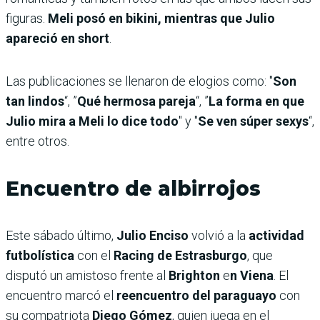
figuras.
Meli posó en bikini, mientras que Julio
apareció en short
.
Las publicaciones se llenaron de elogios como: "
Son
tan lindos
“, ”
Qué hermosa pareja
“, ”
La forma en que
Julio mira a Meli lo dice todo
" y "
Se ven súper sexys
“,
entre otros.
Encuentro de albirrojos
Este sábado último,
Julio Enciso
volvió a la
actividad
futbolística
con el
Racing de Estrasburgo
, que
disputó un amistoso frente al
Brighton
e
n Viena
. El
encuentro marcó el
reencuentro del paraguayo
con
su compatriota
Diego Gómez
, quien juega en el