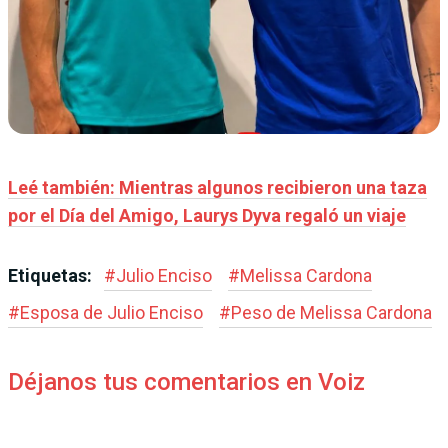
Leé también: Mientras algunos recibieron una taza
por el Día del Amigo, Laurys Dyva regaló un viaje
Etiquetas:
#
Julio Enciso
#
Melissa Cardona
#
Esposa de Julio Enciso
#
Peso de Melissa Cardona
Déjanos tus comentarios en Voiz