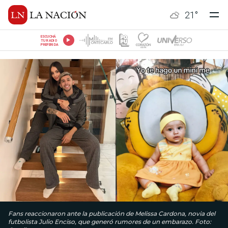
21
°
ESCUCHÁ
TU RADIO
PREFERIDA
Fans reaccionaron ante la publicación de Melissa Cardona, novia del
futbolista Julio Enciso, que generó rumores de un embarazo. Foto: